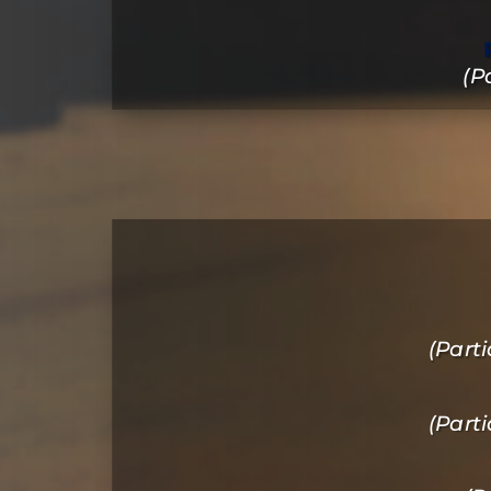
(P
(Part
(Part