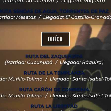
(Partida: Gachantivá / Llegada: Ráquira)
RUTA SENDAS DE AGUA, TORRENTES DE PAZ
artida: Mesetas / Llegada: El Castillo-Granad
DIFÍCIL
RUTA DEL ZAQUENZIPA
(Partida: Cucunubá / Llegada: Ráquira)
RUTA DE LA TEMPLANZA
ida: Murillo-Tolima / Llegada: Santa Isabel-To
RUTA CAÑÓN DE COMBEIMA
ida: Murillo-Tolima / Llegada: Santa Isabel-To
RUTA LA LIBERTAD