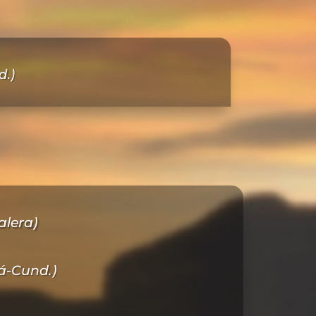
d.)
alera)
á-Cund.)