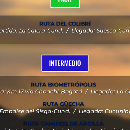
RUTA DEL COLIBRÍ
artida: La Calera-Cund. / Llegada: Suesca-Cun
INTERMEDIO
RUTA BIOMETRÓPOLIS
da: Km 17 vía Choachí-Bogotá / Llegada: La C
RUTA GÜECHA
: Embalse del Sisga-Cund. / Llegada: Cucunib
RUTA CAMINOS DE ARCILLA