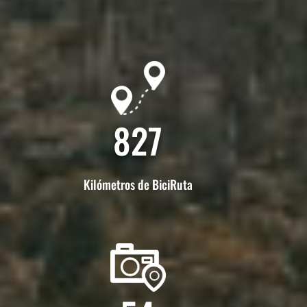
827
Kilómetros de BiciRuta