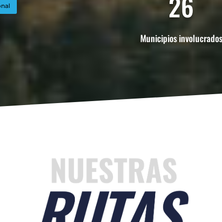
26
onal
Municipios involucrado