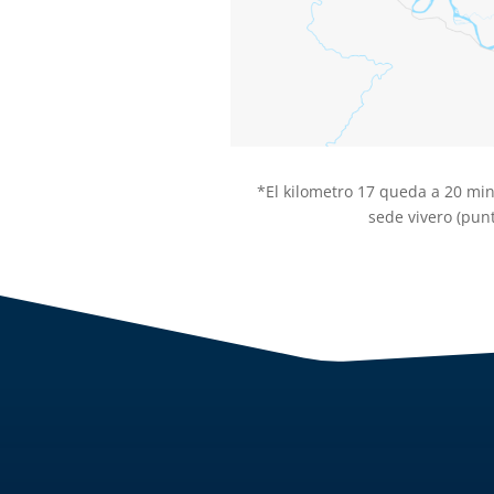
*El
kilometro 17 queda a 20 minu
sede vivero (pun