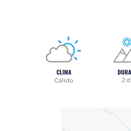
CLIMA
DURA
2 d
Cálido